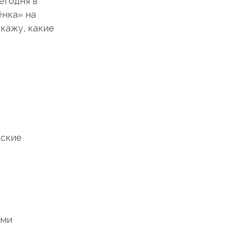
егодня в
ёнка» на
окажу, какие
еские
ями