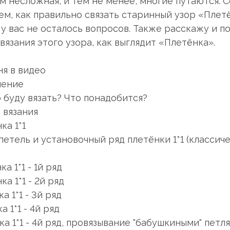
м несложная, и тем не менее, многие путаются. С
ем, как правильно связать старинный узор «Плет
 у вас не осталось вопросов. Также расскажу и п
вязания этого узора, как выглядит «Плетёнка».
ня в видео
ление
го буду вязать? Что понадобится?
о вязания
ка 1*1
 петель и установочный ряд плетёнки 1*1 (классич
ка 1*1 - 1й ряд
ка 1*1 - 2й ряд
ка 1*1 - 3й ряд
а 1*1 - 4й ряд
нка 1*1 - 4й ряд, провязывание "бабушкиными" петл