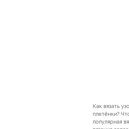
Как вязать у
плетёнки? Чт
популярная вя