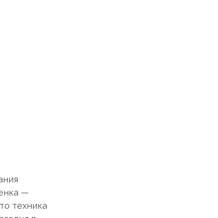
ания
тенка —
что техника