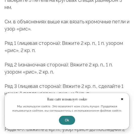
Наберите 5 петель на круговых спицах размером 5
мм.
См. в объяснениях выше как вязать кромочные петли и
узор «рис».
Ряд 1 (лицевая сторона): Вяжите 2 кр. п., 1 п. узором
«рис», 2 кр. п.
Ряд 2 (изнаночная сторона): Вяжите 2 кр. п., 1 п.
узором «рис», 2 кр. п.
Ряд 3 (лицевая сторона): Вяжите 2 кр. п., сделайте 1
накид, 1 петля узором «рис» и 2 кр. п.
Наш сайт использует cookie
✖
Мы используем cookie. Это позволяет нам стать лучше. Продолжая
Накид вяжите скрученным в узоре «рис» в
пользоваться сайтом, вы соглашаетесь с использованием файлов cookie.
следующем ряду - так в вязании не будет дырок.
Ok
Ряды 4-7: Вяжите 2 кр. п., узор «рис» до последних 2