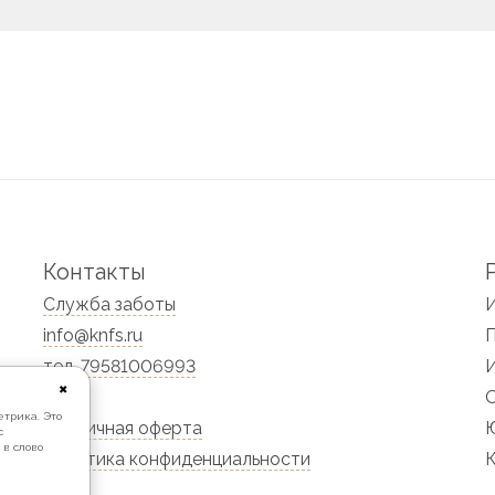
Контакты
Служба заботы
info@knfs.ru
тел. 79581006993
✖
етрика. Это
Публичная оферта
Ю
с
 в слово
Политика конфиденциальности
К