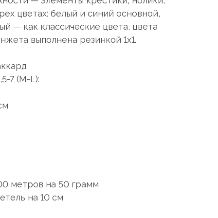
хности — элементы крестики, нолики,
рех цветах: белый и синий основной,
й — как классические цвета, цвета
нжета выполнена резинкой 1x1.
аккард
-7 (М-L):
см
100 метров на 50 грамм
етель на 10 см