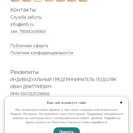
Контакты
Служба заботы
info@knfs.ru
тел. 79581006993
Публичная оферта
Политика конфиденциальности
Реквизиты
ИНДИВИДУАЛЬНЫЙ ПРЕДПРИНИМАТЕЛЬ ПОДОЛЯК
ИВАН ДМИТРИЕВИЧ
ИНН 550312028656
ОГРНИП 313554323100233
Наш сайт использует cookie
✖
Юридический адрес: 640023, Россия, Курганская
Мы используем cookie-файлы, в том числе сервисы веб-аналитики
Яндекс. Метрика. Это позволяет нам стать лучше. Продолжая пользоваться
область, Курган г, 4-й мкр, 1, кв. 65
сайтом, вы соглашаетесь с использованием cookie- файлов. Подробнее
(здесь ссылка на Политику ( вшить в слово подробнее)
© 2026
Принять