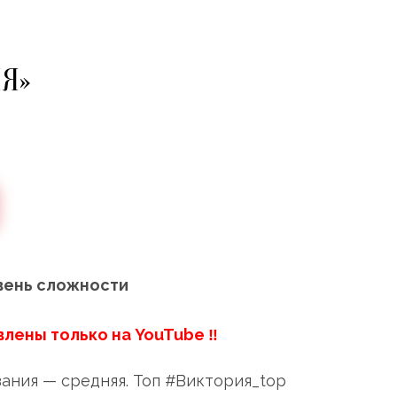
Я»
вень сложности
влены только на YouTube ‼
ания — средняя. Топ #Виктория_top