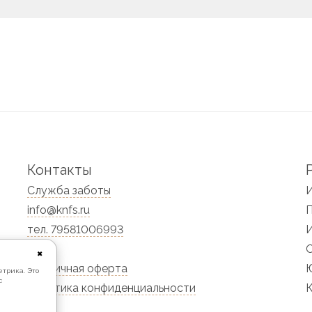
Контакты
Служба заботы
info@knfs.ru
тел. 79581006993
✖
Публичная оферта
Ю
етрика. Это
с
Политика конфиденциальности
К