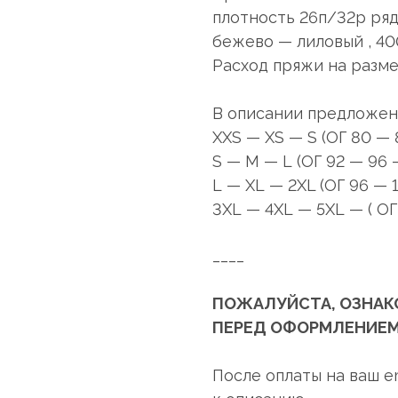
плотность 26п/32р ряд
бежево — лиловый , 400
Расход пряжи на размер
В описании предложен
XXS — XS — S (ОГ 80 — 
S — M — L (ОГ 92 — 96 —
L — XL — 2XL (ОГ 96 — 
3XL — 4XL — 5XL — ( ОГ 
____
ПОЖАЛУЙСТА, ОЗНАК
ПЕРЕД ОФОРМЛЕНИЕМ
После оплаты на ваш e