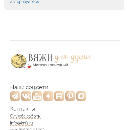
авторизуйтесь
Наши соц.сети
Контакты
Служба заботы
info@knfs.ru
тел. 79581006993