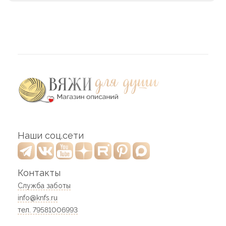
Наши соц.сети
Контакты
Служба заботы
info@knfs.ru
тел. 79581006993