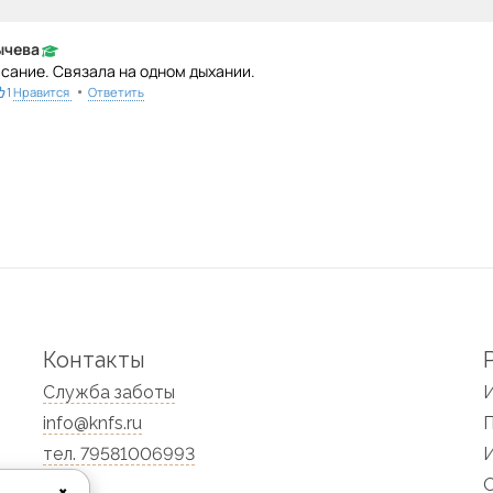
ычева
сание. Связала на одном дыхании.
•
1
Нравится
Ответить
Контакты
Служба заботы
info@knfs.ru
тел. 79581006993
✖