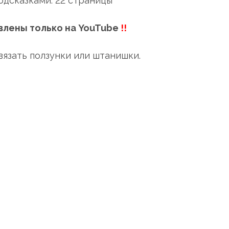
одсказками. 22 страницы
влены только на YouTube
!!
язать ползунки или штанишки.