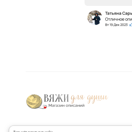
Татьяна Сар
Отличное опи
Вт 19 Дек 2023
Наши соц.сети