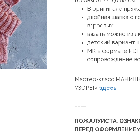
головы от 44 до 58 см.
В оригинале пряжа 
двойная шапка с п
взрослых;
вязать можно из л
детский вариант ш
МК в формате PDF 
сопровождение вс
Мастер-класс МАНИШ
УЗОРЫ»
здесь
____
ПОЖАЛУЙСТА, ОЗНАК
ПЕРЕД ОФОРМЛЕНИЕМ