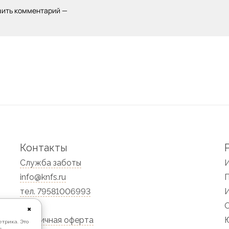
вить комментарий —
Контакты
Служба заботы
info@knfs.ru
тел. 79581006993
✖
Публичная оферта
Ю
етрика. Это
с