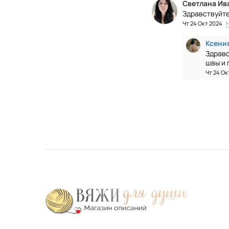
Светлана Ив
Здравствуйте
Чт 24 Окт 2024
Ксени
Здравс
швы и 
Чт 24 Ок