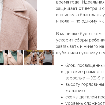
время года! Идеальная
защищает от ветра и с
и спинку, а благодаря 
и пола — по одному мк 
В манишке будет комфо
ускорит сборы ребенка
завязывать и ничего н
шубке или пуховику с 
блок, посвящённы
детские размеры на
взрослые — XS-S и
высоту горловины
желанию;
схемы деталей пр
уровень сложности