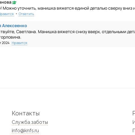
анова
! Можно уточнить, манишка вяжется единой деталью сверху вниз и
•
Нравится
Ответить
я Алексеенко
твуйте, Светлана. Манишка вяжется снизу вверх, отдельными де
горловина.
т 2024
Нравится
Контакты
Служба заботы
info@knfs.ru