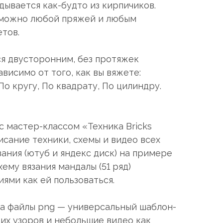
дывается как-будто из кирпичиков.
е можно любой пряжей и любым
тов.
ся двусторонним, без протяжек
ависимо от того, как вы вяжете:
о кругу, По квадрату, По цилиндру.
с мастер-классом «Техника Bricks
исание техники, схемы и видео всех
ания (ютуб и яндекс диск) на примере
ему вязания мандалы (51 ряд)
ями как ей пользоваться.
на файлы png — универсальный шаблон-
оих узоров и небольшие видео как