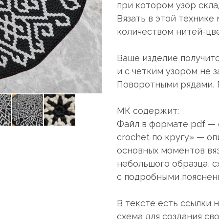
при котором узор скла
Вязать в этой техник
количеством нитей-цве
Ваше изделие получит
и с четким узором не з
Поворотными рядами, П
МК содержит:
Файл в формате pdf — 
crochet по кругу» — оп
основных моментов вяз
небольшого образца, сх
с подробными пояснени
В тексте есть ссылки 
схема для создания св