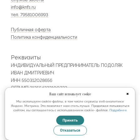
info@knfs.ru
тел. 79581006993
Публичная оферта
Политика конфиденциальности
Реквизиты
ИНДИВИДУАЛЬНЫЙ ПРЕДПРИНИМАТЕЛЬ ПОДОЛЯК
ИВАН ДМИТРИЕВИЧ
ИНН 550312028656
ОГРНИП 313554323100233
Наш сайт использует cookie
✖
Юридический адрес: 640023, Россия, Курганская
Мы используем cookie-файлы, в том числе сервисы веб-аналитики
область, Курган г, 4-й мкр, 1, кв. 65
Яндекс. Метрика. Это позволяет нам стать лучше. Продолжая пользоваться
сайтом, вы соглашаетесь с использованием cookie- файлов.
Подробнее
© 2026
Принять
Отказаться