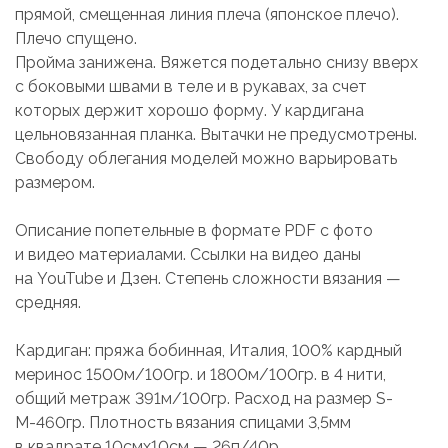
прямой, смещенная линия плеча (японское плечо).
Плечо спущено.
Пройма занижена. Вяжется подетально снизу вверх
с боковыми швами в теле и в рукавах, за счет
которых держит хорошо форму. У кардигана
цельновязанная планка. Вытачки не предусмотрены.
Свободу облегания моделей можно варьировать
размером.
Описание попетельные в формате PDF с фото
и видео материалами. Ссылки на видео даны
на YouTube и Дзен. Степень сложности вязания —
средняя.
Кардиган: пряжа бобинная, Италия, 100% кардный
меринос 1500м/100гр. и 1800м/100гр. в 4 нити,
общий метраж 391м/100гр. Расход на размер S-
М-460гр. Плотность вязания спицами 3,5мм
в квадрате 10смх10см — 26п/40р.