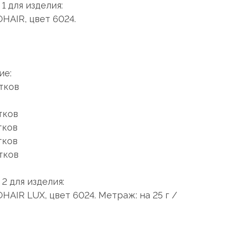
 для изделия:
HAIR, цвет 6024.
ие:
тков
тков
тков
тков
тков
 для изделия:
AIR LUX, цвет 6024. Метраж: на 25 г /