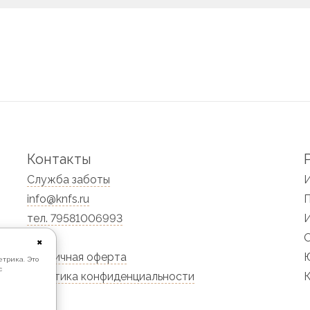
Контакты
Служба заботы
info@knfs.ru
тел. 79581006993
✖
Публичная оферта
Ю
етрика. Это
с
Политика конфиденциальности
К