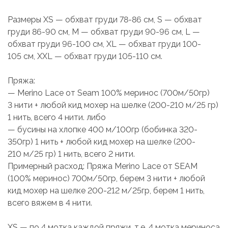
Размеры XS — обхват груди 78-86 см, S — обхват
груди 86-90 см, M — обхват груди 90-96 см, L —
обхват груди 96-100 см, XL — обхват груди 100-
105 см, XXL — обхват груди 105-110 см.
Пряжа:
— Merino Lace от Seam 100% меринос (700м/50гр)
3 нити + любой кид мохер на шелке (200-210 м/25 гр)
1 нить, всего 4 нити. либо
— бусины на хлопке 400 м/100гр (бобинка 320-
350гр) 1 нить + любой кид мохер на шелке (200-
210 м/25 гр) 1 нить, всего 2 нити.
Примерный расход: Пряжа Merino Lace от SEAM
(100% меринос) 700м/50гр, берем 3 нити + любой
кид мохер на шелке 200-212 м/25гр, берем 1 нить,
всего вяжем в 4 нити.
XS — по 4 мотка каждой пряжи, т.е. 4 мотка мериноса