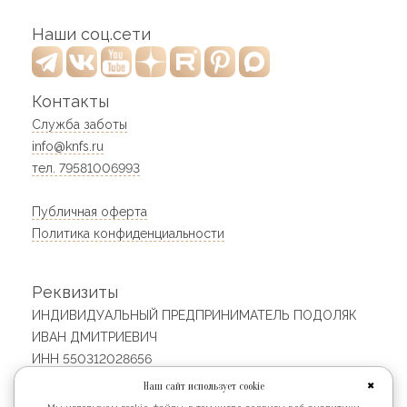
Наши соц.сети
Контакты
Служба заботы
info@knfs.ru
тел. 79581006993
Публичная оферта
Политика конфиденциальности
Реквизиты
ИНДИВИДУАЛЬНЫЙ ПРЕДПРИНИМАТЕЛЬ ПОДОЛЯК
ИВАН ДМИТРИЕВИЧ
ИНН 550312028656
ОГРНИП 313554323100233
Наш сайт использует cookie
✖
Юридический адрес: 640023, Россия, Курганская