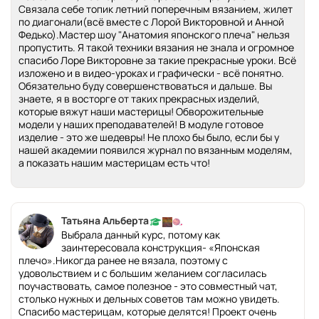
Связала себе топик летний поперечным вязанием, жилет
по диагонали(всё вместе с Лорой Викторовной и Анной
Федько).Мастер шоу "Анатомия японского плеча" нельзя
пропустить. Я такой техники вязания не знала и огромное
спасибо Лоре Викторовне за такие прекрасные уроки. Всё
изложено и в видео-уроках и графически - всё понятно.
Обязательно буду совершенствоваться и дальше. Вы
знаете, я в восторге от таких прекрасных изделий,
которые вяжут наши мастерицы! Обворожительные
модели у наших преподавателей! В модуле готовое
изделие - это же шедевры! Не плохо бы было, если бы у
нашей академии появился журнал по вязанным моделям,
а показать нашим мастерицам есть что!
Татьяна Альберта
Выбрала данный курс, потому как
заинтересовала конструкция- «Японская
плечо».Никогда ранее не вязала, поэтому с
удовольствием и с большим желанием согласилась
поучаствовать, самое полезное - это совместный чат,
столько нужных и дельных советов там можно увидеть.
Спасибо мастерицам, которые делятся! Проект очень