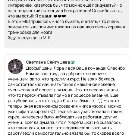
интереснее, казалось бы , что можно ещё придумать? Но
ваш творческий потенциал безграничен! Спасибо за то ,
что вы есть!!! Я с вами ❤️❤️❤️
В этом МШ пришлось много думать, считать, что очень
замечательно, помимо вязальных навыков очень хорошая
тренировка для мозга!
Жду следующего МШ!
Светлана Сейгушева
Добрый день, Лора и вся Ваша команда! Спасибо
Вам за ваш труд, за доброе отношение к
ученицам, за то, что продлили курс. Не зря я боялась
самостоятельно начинать такое смешанное изделие,
очень сложный проект для меня. Что-то перевязывала,
что-то пересчитывала прямо в процессе вязания. Еще
раз убедилась, что "гладко было на бумаге...")) Но зато
теперь, зная все нюансы создания микса узоров, можно
уже пофантазировать)) Первый раз участвовала в таком
курсе, интересно было наблюдать за работами других
учениц, всегда думала, что я "черепашка", но оказалось,
что таких, как я, много, это воодушевило закончить
работу (если самостоятельно вязала бы, то скорее всего