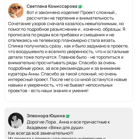
Светлана Комиссарова
Вот и закончено изделие! Проект сложный.,
рассчитан на терпение и внимательность.
Сочетание узоров сначала казалось невыполнимым, но
помогло подробное разъяснение и , конечно, образцы. Я
прописала по рядам все прибавки и смещения и не
отвлекаясь на телевизор планомерно стала вязать.
Спинка получилась сразу , как и было задумано в проекте,
что воодушевило и вселило уверенность, что и остальные
детали тоже получатся. Главное было - не торопиться и
внимательно просчитывать ряды. Спасибо за очень
подробные уроки, за все рекомендации и за внимание
кураторы Анны. Спасибо за такой сложный, но очень
интересный проект. После него со мной останутся новые
навыки и уверенность, что не бывает непосильных
проектов - есть наши знания и умения!
Элеонора Юшина
Дорогие Лора , Анна и все причастные к
Академии «Вяжи для души»
Как всегда всё замечательно!!!
Из проекта к проекту становится интереснее и