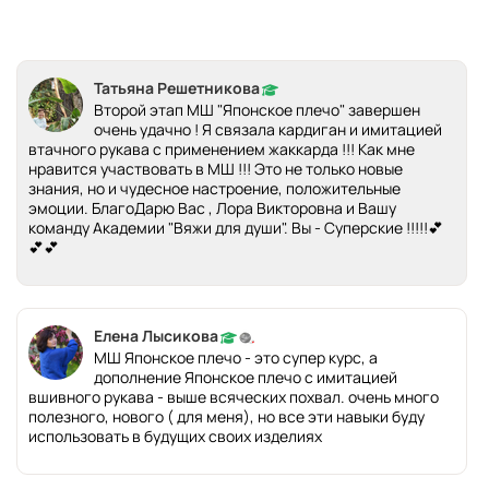
Татьяна Решетникова
Второй этап МШ "Японское плечо" завершен
очень удачно ! Я связала кардиган и имитацией
втачного рукава с применением жаккарда !!! Как мне
нравится участвовать в МШ !!! Это не только новые
знания, но и чудесное настроение, положительные
эмоции. БлагоДарю Вас , Лора Викторовна и Вашу
команду Академии "Вяжи для души". Вы - Суперские !!!!!💕
💕💕
Елена Лысикова
МШ Японское плечо - это супер курс, а
дополнение Японское плечо с имитацией
вшивного рукава - выше всяческих похвал. очень много
полезного, нового ( для меня), но все эти навыки буду
использовать в будущих своих изделиях