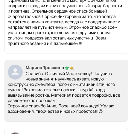
"Арановый микс". Для меня это мастер- шоу уже пятое
подряд и с каждым из них получаю новый заряд бодрости
и позитива. Отдельное сердечное спасибо нашей
очаровательной Лорисе Викторовне за то, что всегда
остаётся с нами в контакте, всегда нас поддерживает и
направляет на путь истинный. Огромное спасибо всем
участницам проекта, кто делился с другими своим
опытом, поддерживал остальных участниц. Всем
приятного вязания и в дальнейшем!!!
Марина Трошкина
Спасибо. Отличный Мастер-шоу! Получила
новые знания: научилась вязать новую
конструкцию джемпера: погон с имитацией втачного
рукава! Закрепила старые навыки: шнур Ай-корд,
вывязывание ростка. Материал подается подробно, все
разложено по полочкам.
Огромное спасибо Анне, Лоре, всей команде! Желаю
вдохновения, творчества и новых проектов!!!😍