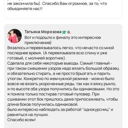
не закончила бы). Спасибо Вам огромное, за то, что
объединяете нас!!
Татьяна Морозова
Вот и подошло к финалу это интересное
приключение)
Вязалось и перевязывалось легко, что нечасто со мной
последнее время. (А перевязывала всю спину и уже
готовый, с молнией воротник).
Сделала для себя некоторые выводы. Самый главный -
при таком смешении узоров надо вязать большой образец
и обязательно стирать, а не просто брызгать и парить
утюгом. Конкретно по жемчужной резинке - можно было
вовсе не вязать укороченные ряды, так как я вяжу рыхло,
и по высоте оба узора получились бы одинаковыми. Но это
я поняла только постирав готовый пуловер. При
сшивании этот бок пришлось даже припосаживать, чтобы
длина боков получилась одинаковой.
Было интересно наблюдать за работой "однокурсниц" и
равняться на лучших.
Спасибо всем!