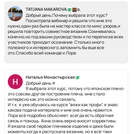
TATJANA MAKAROVA
Добрый день.Почему выбрала этот курс?
Посмотрела вебинар и решила что мне это
нужно,один раз была на мастер классе по микс узоров,и
решила повторить совместное вязание.Сомневалась
конечно,но под вашим руководством и по переписке всех
участников приходит осознание. Столько много
полезного и интересного,запомнить бы еще все
это.Спасибо всей команде и Лоре.
Наталья Монастырская
Добрый день ☀️
Я выбрала этот курс, потому что японское плечо-
это совсем другое построение плеча, мне стало
интересно как это можно связать.
И т.к. я уже обучаюсь на курсе "вяжи как профи", я знаю
какова подача материала и мне она очень нравится.
Лора всё подробно объясняет, всегда есть обратная
связь и помощь. Анна очень верно вносит коррективы.
Я вязала своё первое плечевое изделие и даже были
моменты когда я распускала вязание, но я всё-таки