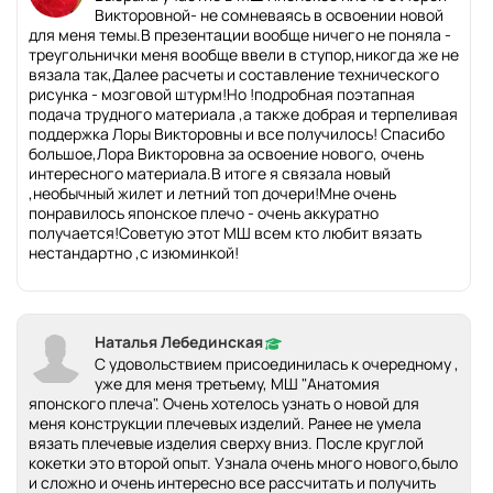
Викторовной- не сомневаясь в освоении новой
для меня темы.В презентации вообще ничего не поняла -
треугольнички меня вообще ввели в ступор,никогда же не
вязала так,Далее расчеты и составление технического
рисунка - мозговой штурм!Но !подробная поэтапная
подача трудного материала ,а также добрая и терпеливая
поддержка Лоры Викторовны и все получилось! Спасибо
большое,Лора Викторовна за освоение нового, очень
интересного материала.В итоге я связала новый
,необычный жилет и летний топ дочери!Мне очень
понравилось японское плечо - очень аккуратно
получается!Советую этот МШ всем кто любит вязать
нестандартно ,с изюминкой!
Наталья Лебединская
С удовольствием присоединилась к очередному ,
уже для меня третьему, МШ "Анатомия
японского плеча". Очень хотелось узнать о новой для
меня конструкции плечевых изделий. Ранее не умела
вязать плечевые изделия сверху вниз. После круглой
кокетки это второй опыт. Узнала очень много нового,было
и сложно и очень интересно все рассчитать и получить