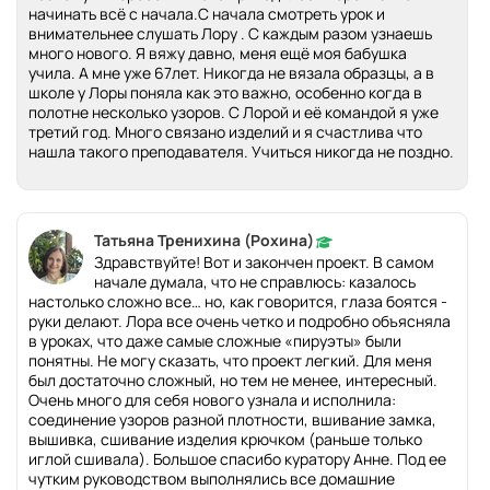
начинать всё с начала.С начала смотреть урок и
внимательнее слушать Лору . С каждым разом узнаешь
много нового. Я вяжу давно, меня ещё моя бабушка
учила. А мне уже 67лет. Никогда не вязала образцы, а в
школе у Лоры поняла как это важно, особенно когда в
полотне несколько узоров. С Лорой и её командой я уже
третий год. Много связано изделий и я счастлива что
нашла такого преподавателя. Учиться никогда не поздно.
Татьяна Тренихина (Рохина)
Здравствуйте! Вот и закончен проект. В самом
начале думала, что не справлюсь: казалось
настолько сложно все… но, как говорится, глаза боятся -
руки делают. Лора все очень четко и подробно объясняла
в уроках, что даже самые сложные «пируэты» были
понятны. Не могу сказать, что проект легкий. Для меня
был достаточно сложный, но тем не менее, интересный.
Очень много для себя нового узнала и исполнила:
соединение узоров разной плотности, вшивание замка,
вышивка, сшивание изделия крючком (раньше только
иглой сшивала). Большое спасибо куратору Анне. Под ее
чутким руководством выполнялись все домашние