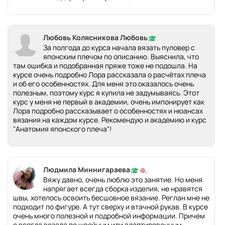
Любовь Колясникова Любовь
За полгода до курса начала вязать пуловер с
японским плечом по описанию. Выяснила, что
там ошибка и подобранная пряже тоже не подошла. На
курсе очень подробно Лора рассказала о расчётах плеча
и об его особенностях. Для меня это оказалось очень
полезным, поэтому курс я купила не задумываясь. Этот
курс у меня не первый в академии, очень импонирует как
Лора подробно рассказывает о особенностях и нюансах
вязания на каждом курсе. Рекомендую и академию и курс
"Анатомия японского плеча"!
Людмила Миннигараева
Вяжу давно, очень люблю это занятие. Но меня
напрягает всегда сборка изделия, не нравятся
швы, хотелось освоить бесшовное вязание. Реглан мне не
подходит по фигуре. А тут сверху и втачной рукав. В курсе
очень много полезной и подробной информации. Причем
я всегда вязала по швейным или адаптированным