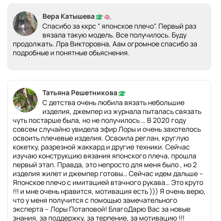
Вера Катышева
Спасибо за ккрс " японское плечо". Первый раз
вязала такую модель. Все получилось. Буду
продолжать. Лра Викторовна, Аам огромное спасибо за
подробные и понятные обьяснения.
Татьяна Решетникова
С детства очень любила вязать небольшие
изделия, джемпер из журнала пыталась связать
чуть постарше была, но не получилось … В 2020 году
совсем случайно увидела эфир Лоры и очень захотелось
освоить плечевые изделия. Освоила реглан, круглую
кокетку, разрезной жаккард и другие техники. Сейчас
изучаю конструкцию вязания японского плеча, прошла
первый этап. Правда, это непросто для меня было , но 2
изделия жилет и джемпер готовы… Сейчас идем дальше –
Японское плечо с имитацией втачного рукава… Это круто
!!! и мне очень нравится, мотивация есть ))) Я очень верю,
что у меня получится с помощью замечательного
эксперта – Лоры Потаповой! БлагоДарю Вас за новые
знания, за поддержку, за терпение, за мотивацию !!!